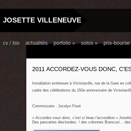
JOSETTE VILLENEUVE
cv / bio
actualités
porfolio
»
solos
»
prix-bourse
2011 ACCORDEZ-VOUS DONC, C’E
Installation extérieure à Victoriaville, rue de la Gare en 
cadre des célébrations du 150e anniversaire de Victoriavill
Commissaire : Jocelyn Fiset
«
Accordez-vous donc, c’est si beau l’accordéon »
Josette
Des pancartes électorales / des colonnes Brancusi… des 