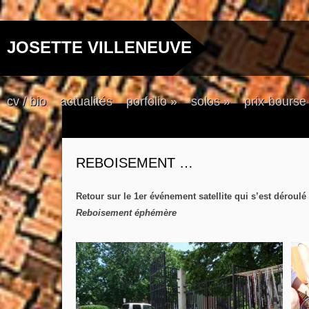
JOSETTE VILLENEUVE
cv / bio
actualités
porfolio
»
solos
»
prix-bourse
REBOISEMENT …
Retour sur le 1er événement satellite qui s’est déroulé 
Reboisement éphémère