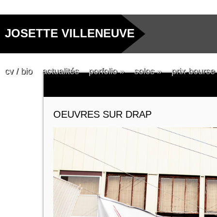
JOSETTE VILLENEUVE
cv / bio
actualités
porfolio
»
solos
»
prix-bourse
OEUVRES SUR DRAP