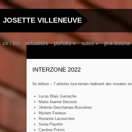
JOSETTE VILLENEUVE
cv / bio
actualités
porfolio
»
solos
»
prix-bourse
INTERZONE 2022
5e édition – 7 artistes tout-terrain réalisent des murales e
Lucas Blais Gamache
Marie-Jeanne Decoste
Jérémie Deschamps-Bussières
Myriam Fauteux
Roxanne Lacourcière
Sonia Payette
Caroline Potvin