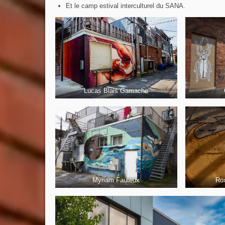
Et le camp estival interculturel du SANA.
Lucas Blais Gamache
Myriam Fauteux
Ro