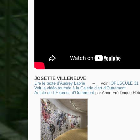
JOSETTE VILLENEUVE
Lire le texte d’Audrey Labrie
– voir l’
OPUSCULE 31 
Voir la vidéo tournée à la Galerie d’art d’Outremont
Article de L’Express d’Outremont
par Anne-Frédérique Héb