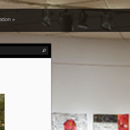
ation
»