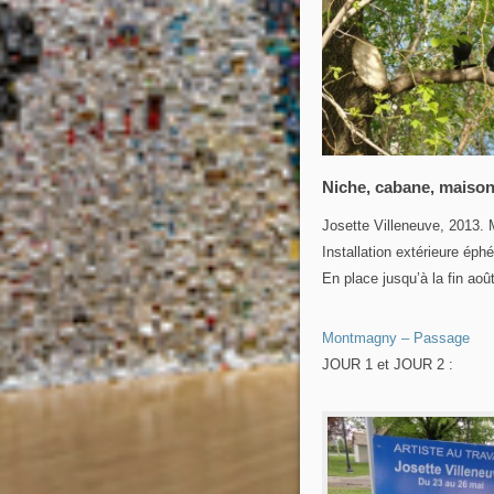
Niche, cabane, maison,
Josette Villeneuve, 2013. M
Installation extérieure ép
En place jusqu’à la fin ao
Montmagny – Passage
JOUR 1 et JOUR 2 :