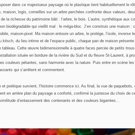
sposer dans ce majestueux paysage où le plastique tient habituellement le rôl
e, maison, logis, corneilles sur un arbre perchées confronte deux valeurs, deux
de la richesse du patrimoine bâti : l’arbre, le bois. L’autre, synthétique aux co
on biodégradable qui vieillit mal : le méga-bloc. J’en construis une maison : 
bile, maison-pixel. Ma maison entoure un arbre, le protège, l’isole, inverse le
u kitsch, du lieu intime et de l’espace public, chaque pan de maison présente
 tableau. Cette œuvre bidimensionnelle à quatre faces percée de petits trous-f
installation située en bordure de la rivière du Sud et du fleuve St-Laurent, à p
 ses couleurs pétantes, sans harmonie avec la nature. Puis entre en scène les
ssants qui s’arrêtent et commentent.
e et poétique survient, l’histoire commence ici. Au final, la vue de paquebots
ement en arrière plan du paysage a conforté, confirmé la justesse du choix de c
 : similitude d’entassement des contenants et des couleurs bigarrées…