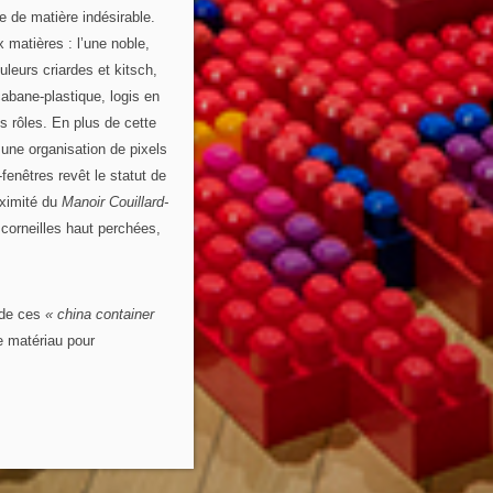
e de matière indésirable.
 matières : l’une noble,
uleurs criardes et kitsch,
cabane-plastique, logis en
s rôles. En plus de cette
 une organisation de pixels
enêtres revêt le statut de
roximité du
Manoir Couillard-
 corneilles haut perchées,
, de ces
« china container
e matériau pour