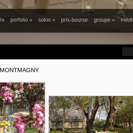
és
porfolio
»
solos
»
prix-bourse
groupe
»
médi
, MONTMAGNY